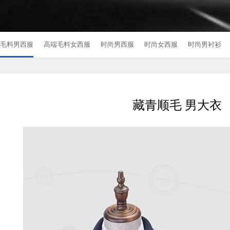
毛料男西服
高端毛料女西服
时尚男西服
时尚女西服
时尚男衬衫
藏青顺毛 男大衣